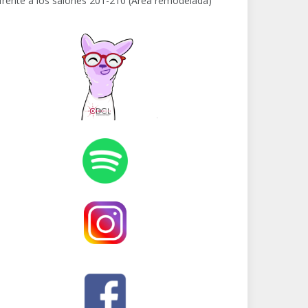
frente a los salones 201-210 (Área remodelada)