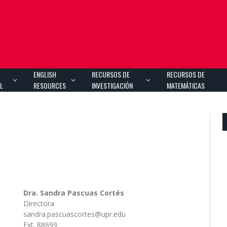
S
ENGLISH
RECURSOS DE
RECURSOS DE
OL
RESOURCES
INVESTIGACIÓN
MATEMÁTICAS
Dra. Sandra Pascuas Cortés
Directora
sandra.pascuascortes@upr.edu
Ext. 88699