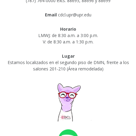
(787) 764-0000 exts. 88695, 88696 y 88699
Email
cdcl.upr@upr.edu
Horario
LMWJ: de 8:30 a.m. a 3:00 p.m.
V: de 8:30 a.m. a 1:30 p.m.
Lugar
Estamos localizados en el segundo piso de DMN, frente a los
salones 201-210 (Área remodelada)