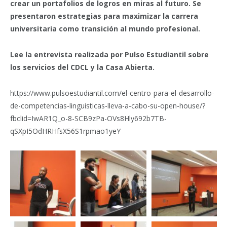
crear un portafolios de logros en miras al futuro. Se
presentaron estrategias para maximizar la carrera
universitaria como transición al mundo profesional.
Lee la entrevista realizada por Pulso Estudiantil sobre
los servicios del CDCL y la Casa Abierta.
https://www.pulsoestudiantil.com/el-centro-para-el-desarrollo-
de-competencias-linguisticas-lleva-a-cabo-su-open-house/?
fbclid=IwAR1Q_o-8-SCB9zPa-OVs8Hly692b7TB-
qSXpI5OdHRHfsX56S1rpmao1yeY