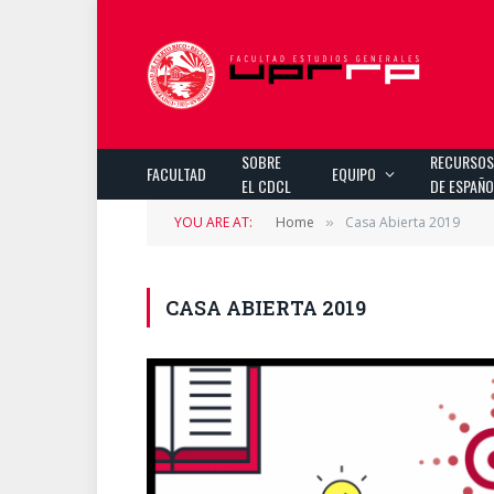
SOBRE
RECURSO
FACULTAD
EQUIPO
EL CDCL
DE ESPAÑ
YOU ARE AT:
Home
Casa Abierta 2019
»
CASA ABIERTA 2019