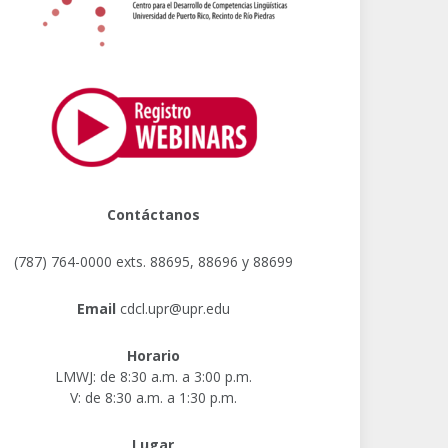
Contáctanos
(787) 764-0000 exts. 88695, 88696 y 88699
Email
cdcl.upr@upr.edu
Horario
LMWJ: de 8:30 a.m. a 3:00 p.m.
V: de 8:30 a.m. a 1:30 p.m.
Lugar