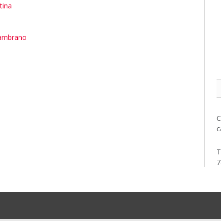
tina
Zambrano
C
c
T
7