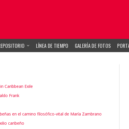
REPOSITORIO
LÍNEA DE TIEMPO
GALERÍA DE FOTOS
PORTA
n Caribbean Exile
aldo Frank
ribeñas en el camino filosófico-vital de María Zambrano
ilio caribeño