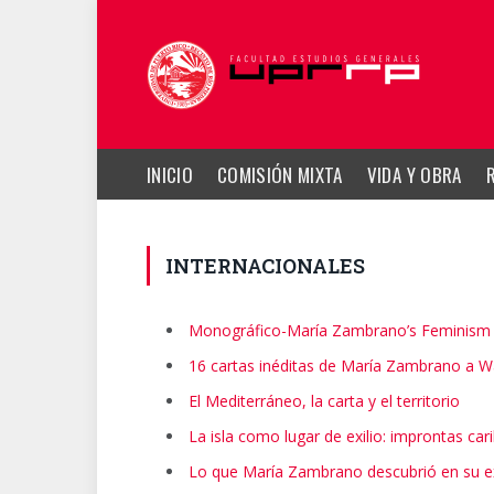
INICIO
COMISIÓN MIXTA
VIDA Y OBRA
INTERNACIONALES
Monográfico-María Zambrano’s Feminism i
16 cartas inéditas de María Zambrano a W
El Mediterráneo, la carta y el territorio
La isla como lugar de exilio: improntas ca
Lo que María Zambrano descubrió en su ex