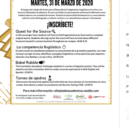
P
N
8
R
L
P
P