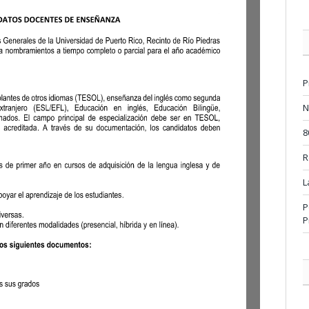
P
N
8
R
L
P
P