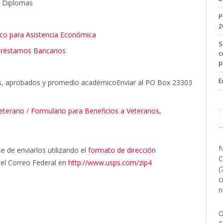
y Diplomas
P
2
ico para Asistencia Económica
S
n Préstamos Bancarios
c
p
E
dos, aprobados y promedio académicoEnviar al PO Box 23303
Veterano
/
Formulario para Beneficios a Veteranos,
N
 de enviarlos utilizando el
formato de dirección
C
 el Correo Federal en
http://www.usps.com/zip4
(
c
n
O