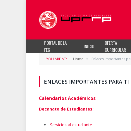
PORTAL DE LA
OFERTA
INICIO
FEG
CURRICULAR
YOU ARE AT:
Home
Enlaces importantes par
»
ENLACES IMPORTANTES PARA TI
Calendarios Académicos
Decanato de Estudiantes:
Servicios al estudiante