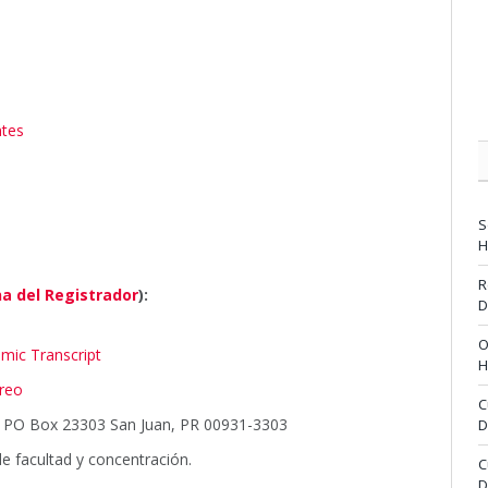
ntes
S
H
R
na del Registrador
):
D
O
mic Transcript
H
rreo
C
al PO Box 23303 San Juan, PR 00931-3303
D
de facultad y concentración.
C
D