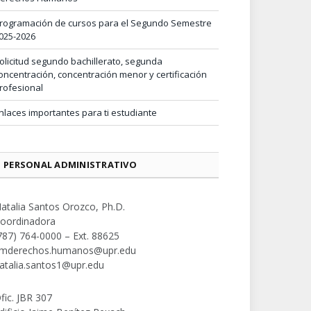
rogramación de cursos para el Segundo Semestre
025-2026
olicitud segundo bachillerato, segunda
oncentración, concentración menor y certificación
rofesional
nlaces importantes para ti estudiante
PERSONAL ADMINISTRATIVO
atalia Santos Orozco, Ph.D.
oordinadora
787) 764-0000 – Ext. 88625
mderechos.humanos@upr.edu
atalia.santos1@upr.edu
fic. JBR 307