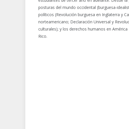
estudiantes de tercer año en adelante. Desde la p
posturas del mundo occidental (burguesa-idealista 
políticos (Revolución burguesa en Inglaterra y Ca
norteamericano; Declaración Universal y Revoluc
culturales); y los derechos humanos en América L
Rico.