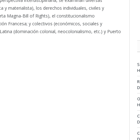
erspectiva interdisciplinaria, se examinan diversas
y materialista), los derechos individuales, civiles y
rta Magna-Bill of Rights), el constitucionalismo
ión Francesa; y colectivos (económicos, sociales y
atina (dominación colonial, neocolonialismo, etc.) y Puerto
S
H
R
D
O
H
C
D
C
D