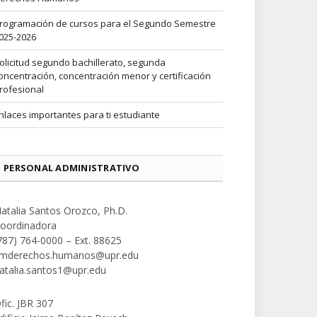
rogramación de cursos para el Segundo Semestre
025-2026
olicitud segundo bachillerato, segunda
oncentración, concentración menor y certificación
rofesional
nlaces importantes para ti estudiante
PERSONAL ADMINISTRATIVO
atalia Santos Orozco, Ph.D.
oordinadora
787) 764-0000 – Ext. 88625
mderechos.humanos@upr.edu
atalia.santos1@upr.edu
fic. JBR 307