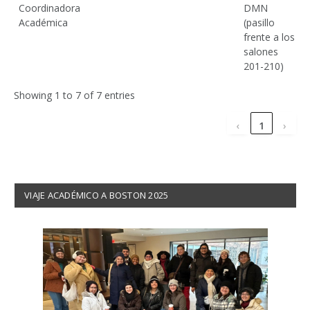
Coordinadora
DMN
Académica
(pasillo
frente a los
salones
201-210)
Showing 1 to 7 of 7 entries
‹
1
›
VIAJE ACADÉMICO A BOSTON 2025