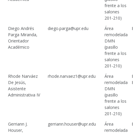
frente a los
salones
201-210)
Diego Andrés
diego.parga@upr.edu
Área
Parga Miranda,
remodelada
Orientador
DMN
Académico
(pasillo
frente a los
salones
201-210)
Rhode Narváez
rhode.narvaez1@upr.edu
Área
De Jesús,
remodelada
Asistente
DMN
Administrativa IV
(pasillo
frente a los
salones
201-210)
Gerriann J.
gerriann.houser@upr.edu
Área
Houser,
remodelada