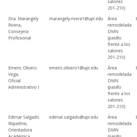
salones
201-210)
Dra. Marangely
marangely.rivera1@upr.edu
Área
Rivera,
remodelada
Consejera
DMN
Profesional
(pasillo
frente a los
salones
201-210)
Emeric Olivero
emeric.olivero1@upr.edu
Área
Vega,
remodelada
Oficial
DMN
Administrativo I
(pasillo
frente a los
salones
201-210)
Edimar Salgado
edimar.salgado@upr.edu
Área
Riquelme,
remodelada
Orientadora
DMN
Académica
(pasillo