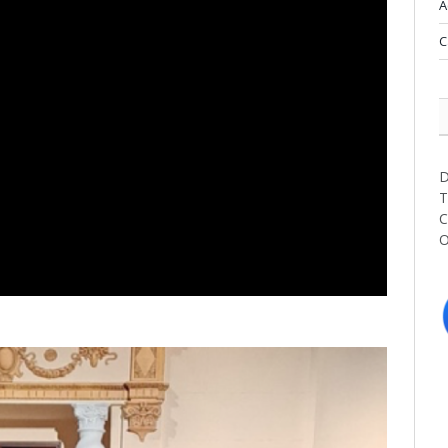
A
C
D
T
C
O